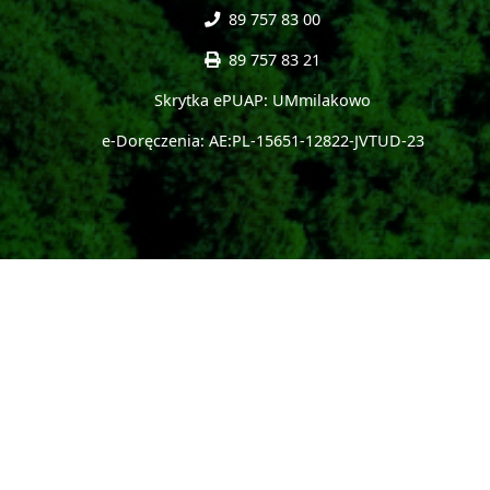
89 757 83 00
89 757 83 21
Skrytka ePUAP: UMmilakowo
e-Doręczenia: AE:PL-15651-12822-JVTUD-23