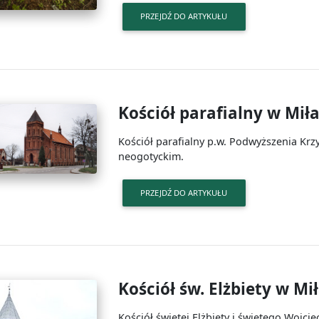
PRZEJDŹ DO ARTYKUŁU
Kościół parafialny w Mił
Kościół parafialny p.w. Podwyższenia Krzy
neogotyckim.
PRZEJDŹ DO ARTYKUŁU
Kościół św. Elżbiety w M
Kościół świętej Elżbiety i świętego Wojcie