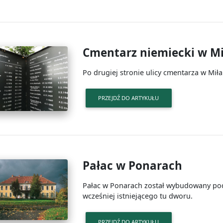
Cmentarz niemiecki w M
Po drugiej stronie ulicy cmentarza w Miła
PRZEJDŹ DO ARTYKUŁU
Pałac w Ponarach
Pałac w Ponarach został wybudowany pod
wcześniej istniejącego tu dworu.
PRZEJDŹ DO ARTYKUŁU