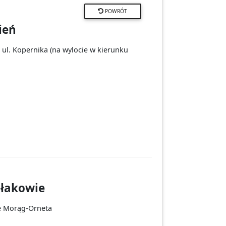
POWRÓT
ień
 ul. Kopernika (na wylocie w kierunku
iłakowie
ie Morąg-Orneta