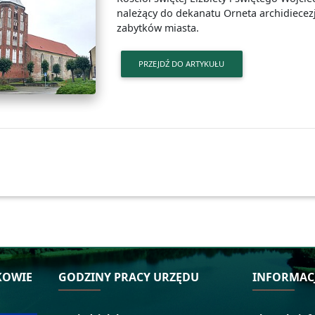
należący do dekanatu Orneta archidiecezj
zabytków miasta.
PRZEJDŹ DO ARTYKUŁU
KOWIE
GODZINY PRACY URZĘDU
INFORMAC