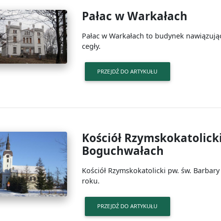
Pałac w Warkałach
Pałac w Warkałach to budynek nawiązują
cegły.
PRZEJDŹ DO ARTYKUŁU
Kościół Rzymskokatolicki
Boguchwałach
Kościół Rzymskokatolicki pw. św. Barba
roku.
PRZEJDŹ DO ARTYKUŁU