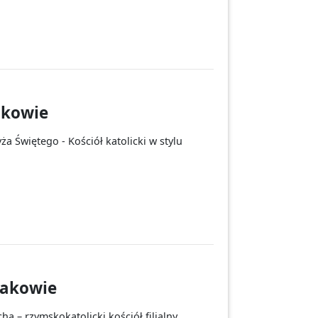
akowie
ża Świętego - Kościół katolicki w stylu
iłakowie
cha – rzymskokatolicki kościół filialny