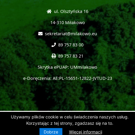
ul. Olsztyńska 16
14-310 Miłakowo
sekretariat@milakowo.eu
89 757 83 00
89 757 83 21
Skrytka ePUAP: UMmilakowo
e-Doręczenia: AE:PL-15651-12822-JVTUD-23
Używamy plików cookie w celu świadczenia naszych usług.
Korzystając z tej strony, zgadzasz się na to.
Dobrze
Więcej informacji