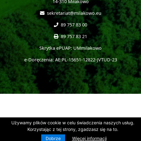
14-310 Miłakowo
sekretariat@milakowo.eu
89 757 83 00
89 757 83 21
Skrytka ePUAP: UMmilakowo
e-Doręczenia: AE:PL-15651-12822-JVTUD-23
Używamy plików cookie w celu świadczenia naszych usług.
Korzystając z tej strony, zgadzasz się na to.
Dobrze
Więcej informacji