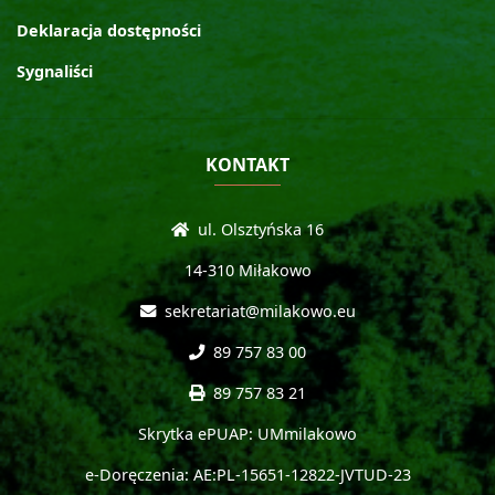
Deklaracja dostępności
Sygnaliści
KONTAKT
ul. Olsztyńska 16
14-310 Miłakowo
sekretariat@milakowo.eu
89 757 83 00
89 757 83 21
Skrytka ePUAP: UMmilakowo
e-Doręczenia: AE:PL-15651-12822-JVTUD-23