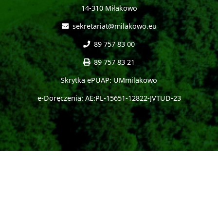
14-310 Miłakowo
sekretariat@milakowo.eu
89 757 83 00
89 757 83 21
Skrytka ePUAP: UMmilakowo
e-Doręczenia: AE:PL-15651-12822-JVTUD-23