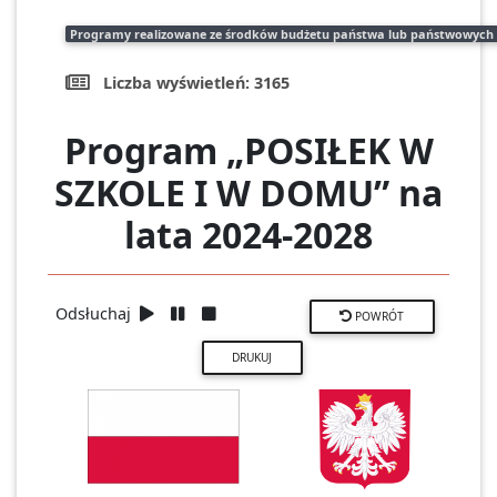
Programy realizowane ze środków budżetu państwa lub państwowych 
Liczba wyświetleń:
3165
Program „POSIŁEK W
SZKOLE I W DOMU” na
lata 2024-2028
Odsłuchaj
POWRÓT