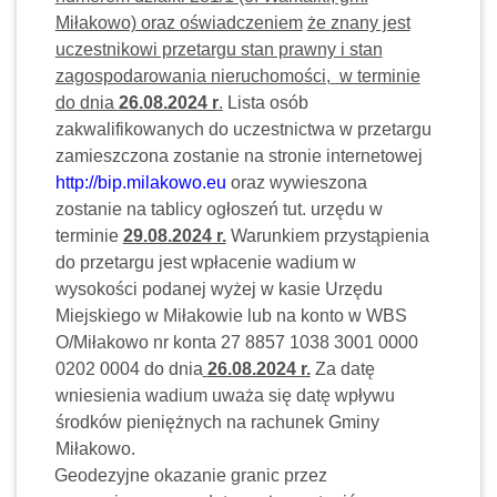
Miłakowo) oraz oświadczeniem
że znany jest
uczestnikowi przetargu stan prawny i stan
zagospodarowania nieruchomości,
w terminie
do dnia
26.08.2024 r
.
Lista osób
zakwalifikowanych do uczestnictwa w przetargu
zamieszczona zostanie na stronie internetowej
http://bip.milakowo.eu
oraz wywieszona
zostanie na tablicy ogłoszeń tut. urzędu w
terminie
29.08.2024 r.
Warunkiem przystąpienia
do przetargu jest wpłacenie wadium w
wysokości podanej wyżej w kasie Urzędu
Miejskiego w Miłakowie lub na konto w WBS
O/Miłakowo nr konta 27 8857 1038 3001 0000
0202 0004 do dnia
26.08.2024 r.
Za datę
wniesienia wadium uważa się datę wpływu
środków pieniężnych na rachunek Gminy
Miłakowo.
Geodezyjne okazanie granic przez