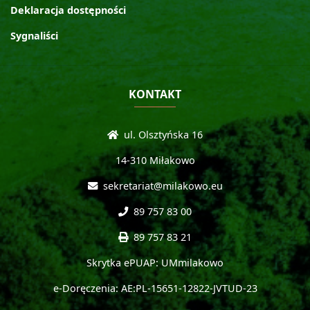
Deklaracja dostępności
Sygnaliści
KONTAKT
ul. Olsztyńska 16
14-310 Miłakowo
sekretariat@milakowo.eu
89 757 83 00
89 757 83 21
Skrytka ePUAP: UMmilakowo
e-Doręczenia: AE:PL-15651-12822-JVTUD-23