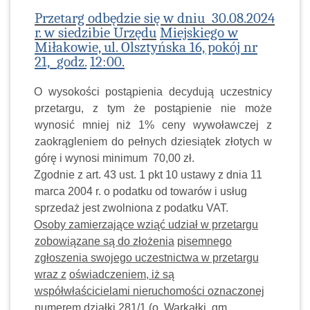
Przetarg odbędzie się w dniu
30.08.2024
r. w siedzibie Urzędu
Miejskiego w
Miłakowie, ul. Olsztyńska 16, pokój nr
21,
godz.
12:00.
O wysokości postąpienia decydują uczestnicy
przetargu, z tym że postąpienie nie może
wynosić mniej niż 1% ceny wywoławczej z
zaokrągleniem do pełnych dziesiątek złotych w
górę i wynosi minimum
70,00 zł.
Zgodnie z art. 43 ust. 1 pkt 10 ustawy z dnia 11
marca 2004 r. o podatku od towarów i usług
sprzedaż jest zwolniona z podatku VAT.
Osoby zamierzające wziąć udział w przetargu
zobowiązane są do złożenia
pisemnego
zgłoszenia swojego uczestnictwa w przetargu
wraz z
oświadczeniem, iż są
współwłaścicielami nieruchomości oznaczonej
numerem działki 281/1 (o. Warkałki, gm.