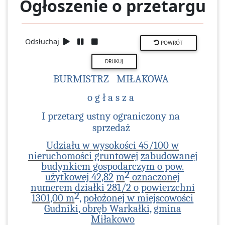
Ogłoszenie o przetargu
Odsłuchaj
POWRÓT
BURMISTRZ
MIŁAKOWA
o g ł a s z a
I przetarg ustny ograniczony na
sprzedaż
Udziału w wysokości 45/100 w
nieruchomości gruntowej
zabudowanej
budynkiem gospodarczym o pow.
2
użytkowej 42,82
m
oznaczonej
numerem działki 281/2 o powierzchni
2
1301,00 m
,
położonej w miejscowości
Gudniki, obręb Warkałki,
gmina
Miłakowo