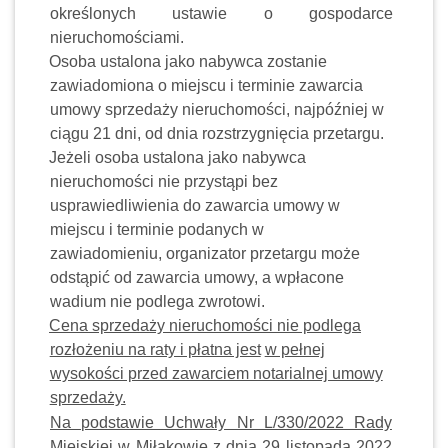
określonych ustawie o gospodarce
nieruchomościami.
Osoba ustalona jako nabywca zostanie
zawiadomiona o miejscu i terminie zawarcia
umowy sprzedaży nieruchomości, najpóźniej w
ciągu 21 dni, od dnia rozstrzygnięcia przetargu.
Jeżeli osoba ustalona jako nabywca
nieruchomości nie przystąpi bez
usprawiedliwienia do zawarcia umowy w
miejscu i terminie podanych w
zawiadomieniu, organizator przetargu może
odstąpić od zawarcia umowy, a wpłacone
wadium nie podlega zwrotowi.
Cena sprzedaży nieruchomości nie podlega
rozłożeniu na raty i płatna jest
w pełnej
wysokości przed zawarciem notarialnej umowy
sprzedaży.
Na podstawie Uchwały Nr L/330/2022 Rady
Miejskiej w Miłakowie z dnia
29 listopada 2022