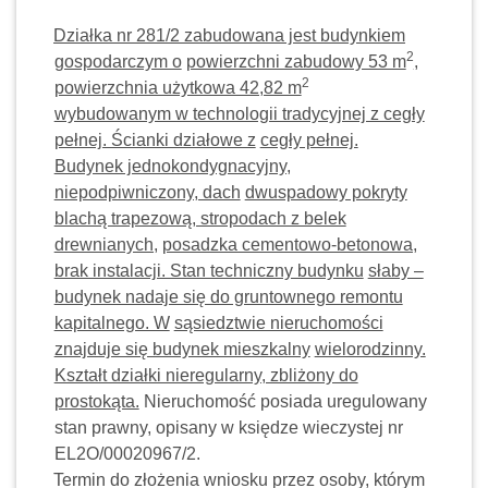
Działka nr 281/2 zabudowana jest budynkiem
2
gospodarczym o
powierzchni zabudowy 53 m
,
2
powierzchnia użytkowa 42,82 m
wybudowanym w technologii tradycyjnej z cegły
pełnej. Ścianki działowe z
cegły pełnej.
Budynek jednokondygnacyjny,
niepodpiwniczony, dach
dwuspadowy pokryty
blachą trapezową, stropodach z belek
drewnianych,
posadzka cementowo-betonowa,
brak instalacji. Stan techniczny budynku
słaby –
budynek nadaje się do gruntownego remontu
kapitalnego. W
sąsiedztwie nieruchomości
znajduje się budynek mieszkalny
wielorodzinny.
Kształt działki nieregularny, zbliżony do
prostokąta.
Nieruchomość posiada uregulowany
stan prawny, opisany w księdze wieczystej nr
EL2O/00020967/2.
Termin do złożenia wniosku przez osoby, którym