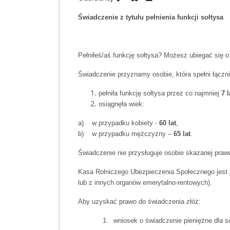
Świadczenie z tytułu pełnienia funkcji sołtysa
Pełniłeś/aś funkcję sołtysa? Możesz ubiegać się o 
Świadczenie przyznamy osobie, która spełni łączn
pełniła funkcję sołtysa przez co najmniej
7 l
osiągnęła wiek:
a) w przypadku kobiety -
60 lat
,
b) w przypadku mężczyzny –
65 lat
.
Świadczenie nie przysługuje osobie skazanej praw
Kasa Rolniczego Ubezpieczenia Społecznego jest j
lub z innych organów emerytalno-rentowych).
Aby uzyskać prawo do świadczenia złóż:
1.
wniosek o świadczenie pieniężne dla s