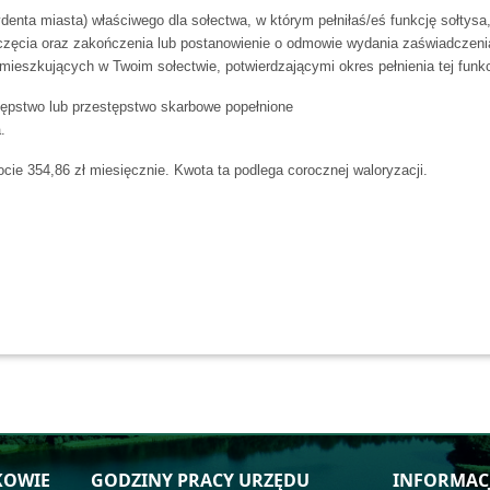
denta miasta) właściwego dla sołectwa, w którym pełniłaś/eś funkcję sołtysa, 
częcia oraz zakończenia lub postanowienie o odmowie wydania zaświadczen
ieszkujących w Twoim sołectwie, potwierdzającymi okres pełnienia tej funkc
tępstwo lub przestępstwo skarbowe popełnione
.
ie 354,86 zł miesięcznie. Kwota ta podlega corocznej waloryzacji.
KOWIE
GODZINY PRACY URZĘDU
INFORMAC