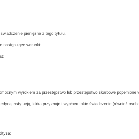
świadczenie pieniężne z tego tytułu.
ie następujące warunki:
at
;
omocnym wyrokiem za przestępstwo lub przestępstwo skarbowe popełnione w 
edyną instytucją, która przyznaje i wypłaca takie świadczenie (również oso
ołtysa;